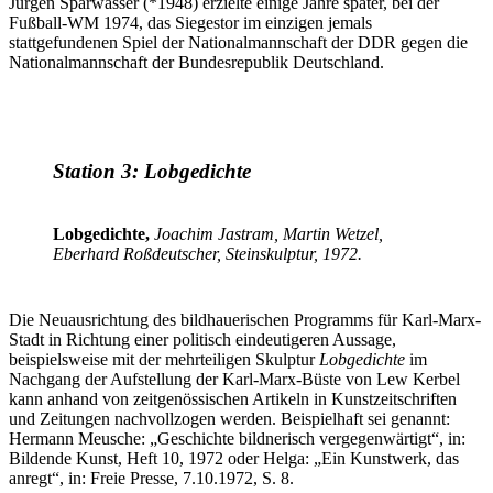
Jürgen Sparwasser (*1948) erzielte einige Jahre später, bei der
Fußball-WM 1974, das Siegestor im einzigen jemals
stattgefundenen Spiel der Nationalmannschaft der DDR gegen die
Nationalmannschaft der Bundesrepublik Deutschland.
Station 3: Lobgedichte
Lobgedichte,
Joachim Jastram, Martin Wetzel,
Eberhard Roßdeutscher, Steinskulptur, 1972.
Die Neuausrichtung des bildhauerischen Programms für Karl-Marx-
Stadt in Richtung einer politisch eindeutigeren Aussage,
beispielsweise mit der mehrteiligen Skulptur
Lobgedichte
im
Nachgang der Aufstellung der Karl-Marx-Büste von Lew Kerbel
kann anhand von zeitgenössischen Artikeln in Kunstzeitschriften
und Zeitungen nachvollzogen werden. Beispielhaft sei genannt:
Hermann Meusche: „Geschichte bildnerisch vergegenwärtigt“, in:
Bildende Kunst, Heft 10, 1972 oder Helga: „Ein Kunstwerk, das
anregt“, in: Freie Presse, 7.10.1972, S. 8.