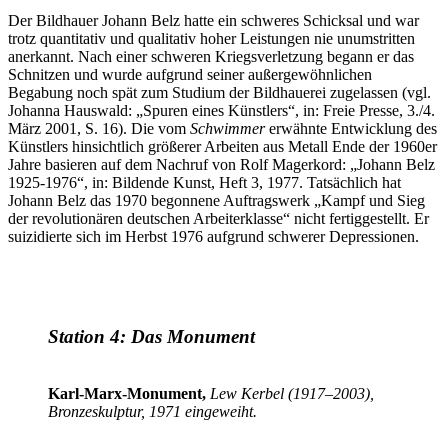
Der Bildhauer Johann Belz hatte ein schweres Schicksal und war
trotz quantitativ und qualitativ hoher Leistungen nie unumstritten
anerkannt. Nach einer schweren Kriegsverletzung begann er das
Schnitzen und wurde aufgrund seiner außergewöhnlichen
Begabung noch spät zum Studium der Bildhauerei zugelassen (vgl.
Johanna Hauswald: „Spuren eines Künstlers“, in: Freie Presse, 3./4.
März 2001, S. 16). Die vom
Schwimmer
erwähnte Entwicklung des
Künstlers hinsichtlich größerer Arbeiten aus Metall Ende der 1960er
Jahre basieren auf dem Nachruf von Rolf Magerkord: „Johann Belz
1925-1976“, in: Bildende Kunst, Heft 3, 1977. Tatsächlich hat
Johann Belz das 1970 begonnene Auftragswerk „Kampf und Sieg
der revolutionären deutschen Arbeiterklasse“ nicht fertiggestellt. Er
suizidierte sich im Herbst 1976 aufgrund schwerer Depressionen.
Station 4: Das Monument
Karl-Marx-Monument,
Lew Kerbel (1917–2003),
Bronzeskulptur, 1971 eingeweiht.