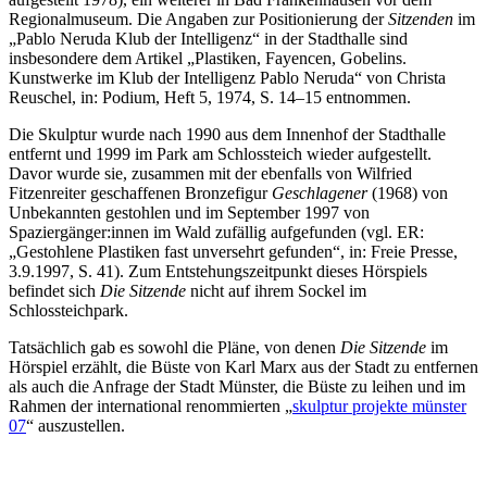
Regionalmuseum. Die Angaben zur Positionierung der
Sitzenden
im
„Pablo Neruda Klub der Intelligenz“ in der Stadthalle sind
insbesondere dem Artikel „Plastiken, Fayencen, Gobelins.
Kunstwerke im Klub der Intelligenz Pablo Neruda“ von Christa
Reuschel, in: Podium, Heft 5, 1974, S. 14–15 entnommen.
Die Skulptur wurde nach 1990 aus dem Innenhof der Stadthalle
entfernt und 1999 im Park am Schlossteich wieder aufgestellt.
Davor wurde sie, zusammen mit der ebenfalls von Wilfried
Fitzenreiter geschaffenen Bronzefigur
Geschlagener
(1968) von
Unbekannten gestohlen und im September 1997 von
Spaziergänger:innen im Wald zufällig aufgefunden (vgl. ER:
„Gestohlene Plastiken fast unversehrt gefunden“, in: Freie Presse,
3.9.1997, S. 41). Zum Entstehungszeitpunkt dieses Hörspiels
befindet sich
Die Sitzende
nicht auf ihrem Sockel im
Schlossteichpark.
Tatsächlich gab es sowohl die Pläne, von denen
Die Sitzende
im
Hörspiel erzählt, die Büste von Karl Marx aus der Stadt zu entfernen
als auch die Anfrage der Stadt Münster, die Büste zu leihen und im
Rahmen der international renommierten „
skulptur projekte münster
07
“ auszustellen.