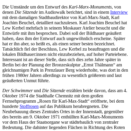
Die Umstände um den Entwurf des
Karl-Marx-Monuments
, von
denen
Die Sitzende
im Audiowalk berichtet, sind in einem
Interview
mit dem damaligen Stadtbaudirektor von Karl-Marx-Stadt, Karl
Joachim Beuchel, detailliert nachzulesen. Karl Joachim Beuchel hat
Lew Kerbel mehrfach in seinem Moskauer Atelier besucht und die
Entwürfe mit ihm besprochen. Dabei soll der Bildhauer geäußert
haben, dass ihm der Entwurf auch ungewöhnlich erscheine. Später
hat er ihn aber, so heißt es, als einen seiner besten bezeichnet.
Tatsächlich fiel der Beschluss, Lew Kerbel zu beauftragen und die
lokalen Bildhauer:innen nicht einzubeziehen, auf hoher Parteiebene.
Interessant ist an dieser Stelle, dass sich dies zehn Jahre später in
Berlin bei der Planung der Bronzeskulptur „Ernst Thälmann“ am
gleichnamigen Park in Prenzlauer Berg wiederholte, was dort in den
frühen 1980er Jahren allerdings zu wesentlich größerem und laut
geäußerten Unmut führte.
Der Schwimmer
und
Die Sitzende
erzählen beide davon, dass am 4.
Oktober 1974 die Stadthalle Chemnitz mit dem großen
Fernsehprogramm „Rosen für Karl-Max-Stadt“ eröffnete, bei dem
hunderte
Stoffrosen
auf das Publikum herabregneten. Die
Neubebauung dieses Zentrales Ortes in der Innenstadt, gegenüber
des bereits am 9. Oktober 1971 enthüllten Karl-Marx-Monuments
vor dem Haus der Staatsorgane war städtebaulich von zentraler
Bedeutung. Die dahinter liegenden Flächen in Richtung des Roten