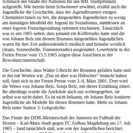
Schmuck der Straße der Nationen für das 800. Stadtjubiläum
aufgestellt. Wie bereits beim
Schwimmer
erwähnt, erzählt auch die
Jugendliche die Geschichte, dass der
Jugendbrunnen
einigen
Chemnitzer:innen zu frei, die dargestellten Jugendlichen zu wenig
am damaligen Idealbild der Jugend im Sozialismus, stattdessen an
einer legeren Freizeitgestaltung orientiert erschienen. Tatsächlich
war es um 1965 selten, dass jemand ein Kofferradio hatte und die
von Johann Belz mit diesem Brunnen dargestellten Jugendlichen
waren für ihre Zeit außerordentlich modisch und beinahe westlich
(Jeans, Sonnenbrille, Transistorradio) ausgestattet. Leserbriefe in der
Freien Presse vom 15.5.1965 zeigen diese Ansichten in der
Bewohner:innenschaft.
Die Geschichte, dass Walter Ulbricht der Brunnen gefallen habe und
er ihn mit Worten wie „Das ist aber was Hübsches“ bedacht haben
soll, fand sich in der Freien Presse vom 3./4. März 2001. Dort wird
die Witwe von Johann Belz, Sonja Belz, mit dieser Erzählung zitiert.
Ihr allerdings wurde die Anekdote auch nur weitergegeben, sie
selbst war nicht dabei. Es ist nicht bekannt, ob Johann Belz konkrete
Jugendliche als Modelle für diesen Brunnen hatte. Mehr zu Johann
Belz unter Station 3:
Lobgedichte
.
Das Finale der DDR-Meisterschaft der Junioren im Fußball der
Herren – Karl-Marx-Stadt gegen FC Aufbau Magdeburg am 17. Juli
1965 – fand tatsächlich statt, wie von der Jugendlichen berichtet.