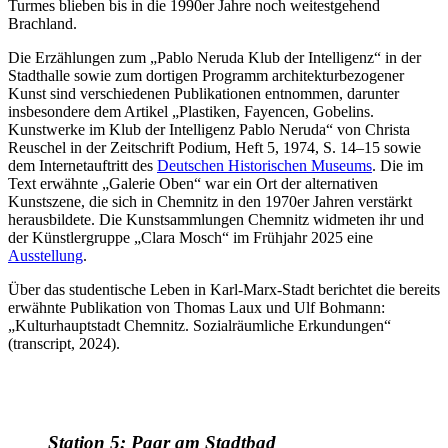
Turmes blieben bis in die 1990er Jahre noch weitestgehend
Brachland.
Die Erzählungen zum „Pablo Neruda Klub der Intelligenz“ in der
Stadthalle sowie zum dortigen Programm architekturbezogener
Kunst sind verschiedenen Publikationen entnommen, darunter
insbesondere dem Artikel „Plastiken, Fayencen, Gobelins.
Kunstwerke im Klub der Intelligenz Pablo Neruda“ von Christa
Reuschel in der Zeitschrift Podium, Heft 5, 1974, S. 14–15 sowie
dem Internetauftritt des
Deutschen Historischen Museums
. Die im
Text erwähnte „Galerie Oben“ war ein Ort der alternativen
Kunstszene, die sich in Chemnitz in den 1970er Jahren verstärkt
herausbildete. Die Kunstsammlungen Chemnitz widmeten ihr und
der Künstlergruppe „Clara Mosch“ im Frühjahr 2025 eine
Ausstellung
.
Über das studentische Leben in Karl-Marx-Stadt berichtet die bereits
erwähnte Publikation von Thomas Laux und Ulf Bohmann:
„Kulturhauptstadt Chemnitz. Sozialräumliche Erkundungen“
(transcript, 2024).
Station 5: Paar am Stadtbad