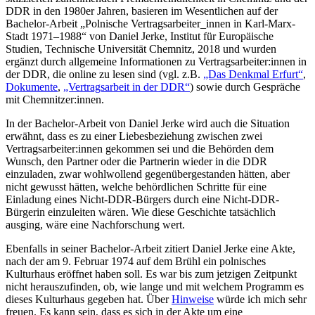
DDR in den 1980er Jahren, basieren im Wesentlichen auf der
Bachelor-Arbeit „Polnische Vertragsarbeiter_innen in Karl-Marx-
Stadt 1971–1988“ von Daniel Jerke, Institut für Europäische
Studien, Technische Universität Chemnitz, 2018 und wurden
ergänzt durch allgemeine Informationen zu Vertragsarbeiter:innen in
der DDR, die online zu lesen sind (vgl. z.B.
„Das Denkmal Erfurt“
,
Dokumente
,
„Vertragsarbeit in der DDR“
) sowie durch Gespräche
mit Chemnitzer:innen.
In der Bachelor-Arbeit von Daniel Jerke wird auch die Situation
erwähnt, dass es zu einer Liebesbeziehung zwischen zwei
Vertragsarbeiter:innen gekommen sei und die Behörden dem
Wunsch, den Partner oder die Partnerin wieder in die DDR
einzuladen, zwar wohlwollend gegenübergestanden hätten, aber
nicht gewusst hätten, welche behördlichen Schritte für eine
Einladung eines Nicht-DDR-Bürgers durch eine Nicht-DDR-
Bürgerin einzuleiten wären. Wie diese Geschichte tatsächlich
ausging, wäre eine Nachforschung wert.
Ebenfalls in seiner Bachelor-Arbeit zitiert Daniel Jerke eine Akte,
nach der am 9. Februar 1974 auf dem Brühl ein polnisches
Kulturhaus eröffnet haben soll. Es war bis zum jetzigen Zeitpunkt
nicht herauszufinden, ob, wie lange und mit welchem Programm es
dieses Kulturhaus gegeben hat. Über
Hinweise
würde ich mich sehr
freuen. Es kann sein, dass es sich in der Akte um eine