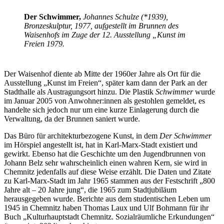
Der Schwimmer,
Johannes Schulze (*1939),
Bronzeskulptur, 1977, aufgestellt im Brunnen des
Waisenhofs im Zuge der 12. Ausstellung „Kunst im
Freien 1979.
Der Waisenhof diente ab Mitte der 1960er Jahre als Ort für die
Ausstellung „Kunst im Freien“, später kam dann der Park an der
Stadthalle als Austragungsort hinzu. Die Plastik
Schwimmer
wurde
im Januar 2005 von Anwohner:innen als gestohlen gemeldet, es
handelte sich jedoch nur um eine kurze Einlagerung durch die
Verwaltung, da der Brunnen saniert wurde.
Das Büro für architekturbezogene Kunst, in dem
Der Schwimmer
im Hörspiel angestellt ist, hat in Karl-Marx-Stadt existiert und
gewirkt. Ebenso hat die Geschichte um den Jugendbrunnen von
Johann Belz sehr wahrscheinlich einen wahren Kern, sie wird in
Chemnitz jedenfalls auf diese Weise erzählt. Die Daten und Zitate
zu Karl-Marx-Stadt im Jahr 1965 stammen aus der Festschrift „800
Jahre alt – 20 Jahre jung“, die 1965 zum Stadtjubiläum
herausgegeben wurde. Berichte aus dem studentischen Leben um
1945 in Chemnitz haben Thomas Laux und Ulf Bohmann für ihr
Buch „Kulturhauptstadt Chemnitz. Sozialräumliche Erkundungen“