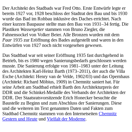
Der Architekt des Stadbads war Fred Otto. Erste Entwürfe legte er
bereits 1927 vor, 1928 beschloss der Stadtrat den Bau und bis 1930
wurde das Bad im Rohbau inklusive des Daches errichtet. Nach
einer kurzen Baupause stellte man den Bau von 1931–34 fertig. Die
Plastiken
Wassergetier
stammen von Bruno Ziegler, die
Fahnensockel von Volker Beier. Alle Bronzen wurden mit dem
Paar
1935 zur Eröffnung des Bades aufgestellt und waren in den
Entwürfen von 1927 noch nicht vorgesehen gewesen.
Das Stadtbad war seit seiner Eröffnung 1935 fast durchgehend in
Betrieb, bis es 1980 wegen Sanierungsbedarfs geschlossen werden
musste. Die Sanierung erfolgte von 1981–1983 unter der Leitung
des Architekten Karl-Heinz Barth (1973–2011), der auch die Villa
Esche (Architekt: Henry van de Velde, 1902/03) und das Opernhaus
(Architekt: Richard Möbius, 1909) in Chemnitz saniert hat. Für
seine Arbeit am Stadtbad erhielt Barth den Architekturpreis der
DDR und die Schinkel-Medaille des Verbands der Architekten der
DDR. Der Staatsratsvorsitzende Erich Honecker besuchte die
Baustelle zu Beginn und zum Abschluss der Sanierungen. Diese
und die weiteren im Text genannten Daten und Fakten zum
Stadtbad Chemnitz stammen von den Internetseiten
Chemnitz
Gestern und Heute
und
Vielfalt der Moderne
.